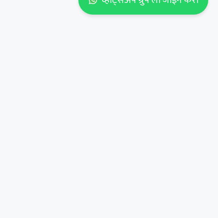
व्हाट्सअँप ग्रुप ला जॉईन करा