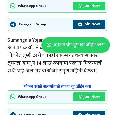
Join Now
WhatsApp Group
Join Now
Telegram Group
Sumangala Yojana 2024 नमस्कार, मित्रांनो आज
व्हाट्सअँप ग्रुप ला जॉईन करा
आपण एक योजने बद्दल माहिती पाहणार आहोत , या
योजनेत तुम्ही दररोज काही रक्कम गुंतवल्यास नंतर
तुम्हाला यामधून 14 लाख रुपयांचा परतावा मिळण्याची
संधी आहे. चला तर या योजने संपूर्ण माहिती घेऊया.
मोफत मराठी बातम्यांसाठी आमचा ग्रुप जॉईन करा
Join Now
WhatsApp Group