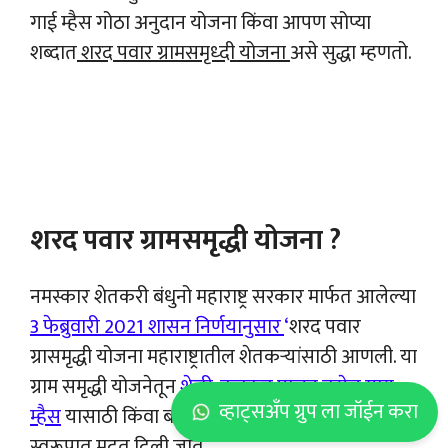
गाई म्हैस गोठा अनुदान योजना किंवा आपण सोप्या
शब्दात
शरद पवार ग्रामसमृध्दी योजना
असे सुद्धा म्हणतो.
शरद पवार ग्रामसमृद्धी योजना ?
नमस्कार शेतकरी बंधुनो महाराष्ट्र सरकार मार्फत आलेल्या
3 फेब्रुवारी 2021 शासन निर्णयानुसार
‘
शरद पवार
ग्रासमृद्धी योजना महाराष्ट्रातील शेतकऱ्यांसाठी आणली. या
ग्राम समृद्धी योजनेतून
शेळी, कुक्कुट पालन तसेच गाय –
व्हाट्सअँप ग्रुप ला जॉईन करा
म्हैस
यासाठी किंवा बांधकाम करण्यासाठी अनुदान
स्वरूपात मदत दिली जाते.