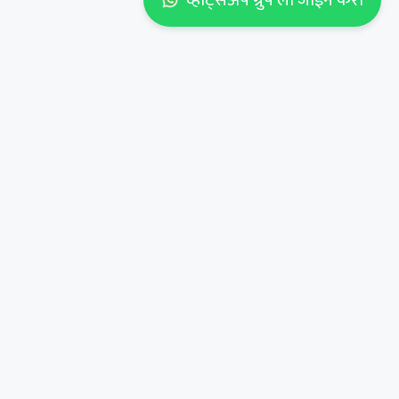
व्हाट्सअँप ग्रुप ला जॉईन करा