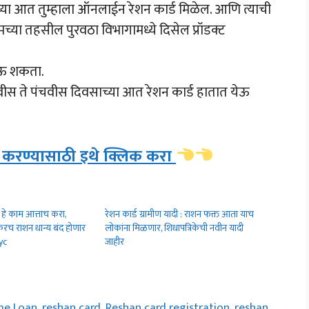
च्या आत तुम्हाला ऑनलाईन रेशन कार्ड मिळेल. आणि त्याची
तुमच्या तहसील पुरवठा विभागामध्ये दिसेल प्रॉडक्ट
 घेऊ शकता.
 वीस ते पंचवीस दिवसाच्या आत रेशन कार्ड हातात येऊ
ज करण्यासाठी इथे क्लिक करा
ी हे काम आत्ताच करा,
रेशन कार्ड ग्रामीण यादी : राशन फक्त आता याच
रच राशन धान्य बंद होणार
लोकांना मिळणार, शिधापत्रिकेची नवीन यादी
yc
जाहीर
e Loan
,
reshan card
,
Reshan card registration
,
reshan