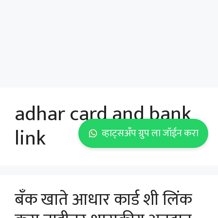
adhar card and bank
link
व्हाट्सअँप ग्रुप ला जॉईन करा
बँक खाते आधार कार्ड शी लिंक