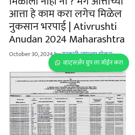
मिळाली नाही ना ? मग आत्ताच्या
आत्ता हे काम करा लगेच मिळेल
नुकसान भरपाई | Ativrushti
Anudan 2024 Maharashtra
October 30, 2024
by
सरकारी आपल्या योजना
व्हाट्सअँप ग्रुप ला जॉईन करा
व्हाट्सअँप ग्रुप ला जॉईन करा