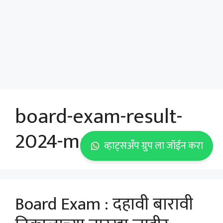
board-exam-result-
2024-maharashtra
व्हाट्सअँप ग्रुप ला जॉईन करा
Board Exam : दहावी बारावी