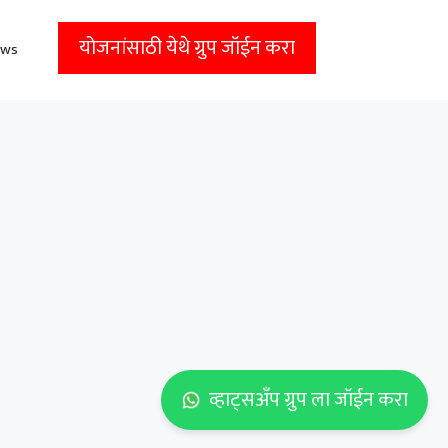
ews
व्हाट्सअँप ग्रुप ला जॉईन करा