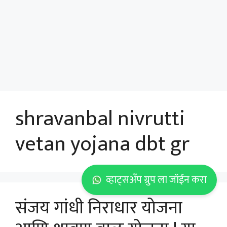
shravanbal nivrutti
vetan yojana dbt gr
व्हाट्सअँप ग्रुप ला जॉईन करा
संजय गांधी निराधार योजना