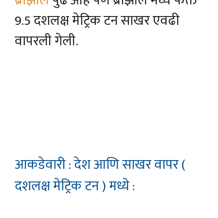
ब्राझील
पुढे आहे पण ब्राझील मध्ये फक्त
9.5 दशलक्ष मेट्रिक टन साखर एवढी
वापरली गेली.
आकडेवारी : देश आणि साखर वापर (
दशलक्ष मेट्रिक टन ) मध्ये :